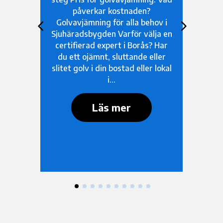
eller lutar? Det är ett vanligt
v i
problem i allt från äldre
för
a en
fastigheter i Majorna till
och
Har
nybyggda hus i Torslanda. Ett
vär
ler
ojämnt undergolv kan förstöra
en 
lokal
resultatet av även…
Läs mer