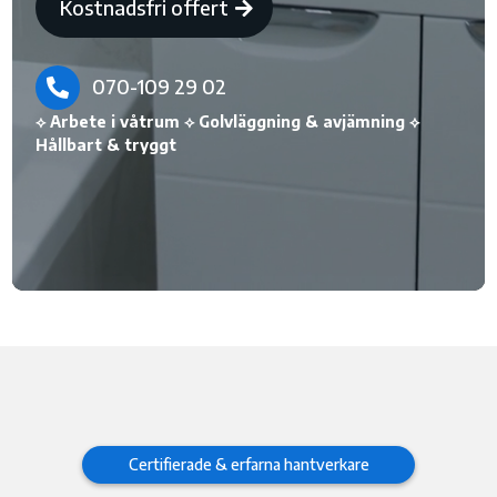
Kostnadsfri offert
070-109 29 02

⟡ Arbete i våtrum ⟡ Golvläggning & avjämning ⟡
Hållbart & tryggt
Certifierade & erfarna hantverkare