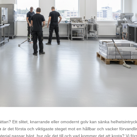
ttan? Ett slitet, knarrande eller omodernt golv kan sänka helhetsintryck
e
är det första och viktigaste steget mot en hållbar och vacker förvandli
rial passar bäst, hur går det till och vad kommer det att kosta? Vi för