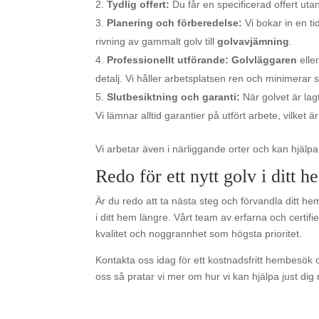
Tydlig offert:
Du får en specificerad offert uta
Planering och förberedelse:
Vi bokar in en ti
rivning av gammalt golv till
golvavjämning
.
Professionellt utförande:
Golvläggaren
eller
detalj. Vi håller arbetsplatsen ren och minimerar s
Slutbesiktning och garanti:
När golvet är lagt
Vi lämnar alltid garantier på utfört arbete, vilket 
Vi arbetar även i närliggande orter och kan hjäl
Redo för ett nytt golv i ditt h
Är du redo att ta nästa steg och förvandla ditt hem 
i ditt hem längre. Vårt team av erfarna och certif
kvalitet och noggrannhet som högsta prioritet.
Kontakta oss idag för ett kostnadsfritt hembesök o
oss så pratar vi mer om hur vi kan hjälpa just dig m