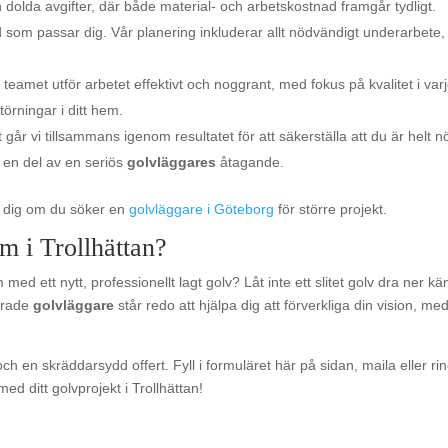
n dolda avgifter, där både material- och arbetskostnad framgår tydligt.
d som passar dig. Vår planering inkluderar allt nödvändigt underarbete,
 teamet utför arbetet effektivt och noggrant, med fokus på kvalitet i var
törningar i ditt hem.
 går vi tillsammans igenom resultatet för att säkerställa att du är helt n
är en del av en seriös
golvläggares
åtagande.
pa dig om du söker en
golvläggare i Göteborg
för större projekt.
em i Trollhättan?
med ett nytt, professionellt lagt golv? Låt inte ett slitet golv dra ner kä
ierade
golvläggare
står redo att hjälpa dig att förverkliga din vision, me
ch en skräddarsydd offert. Fyll i formuläret här på sidan, maila eller ri
ed ditt golvprojekt i Trollhättan!