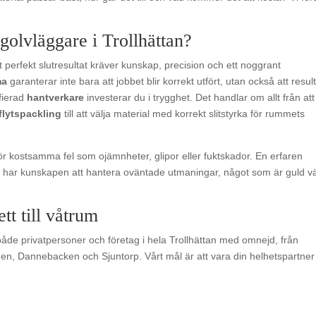
 golvläggare i Trollhättan?
t perfekt slutresultat kräver kunskap, precision och ett noggrant
ma
garanterar inte bara att jobbet blir korrekt utfört, utan också att resul
ifierad
hantverkare
investerar du i trygghet. Det handlar om allt från att
flytspackling
till att välja material med korrekt slitstyrka för rummets
 för kostsamma fel som ojämnheter, glipor eller fuktskador. En erfaren
har kunskapen att hantera oväntade utmaningar, något som är guld vär
tt till våtrum
 både privatpersoner och företag i hela Trollhättan med omnejd, från
den, Dannebacken och Sjuntorp. Vårt mål är att vara din helhetspartner