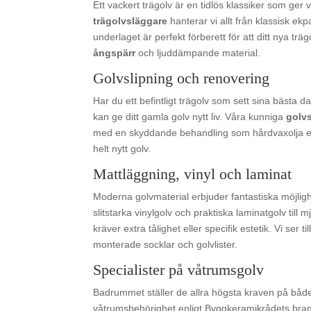
Ett vackert trägolv är en tidlös klassiker som ger
trägolvsläggare
hanterar vi allt från klassisk ekpa
underlaget är perfekt förberett för att ditt nya trä
ångspärr
och ljuddämpande material.
Golvslipning och renovering
Har du ett befintligt trägolv som sett sina bästa da
kan ge ditt gamla golv nytt liv. Våra kunniga
golvs
med en skyddande behandling som hårdvaxolja eller l
helt nytt golv.
Mattläggning, vinyl och laminat
Moderna golvmaterial erbjuder fantastiska möjlig
slitstarka vinylgolv och praktiska laminatgolv til
kräver extra tålighet eller specifik estetik. Vi ser 
monterade socklar och golvlister.
Specialister på våtrumsgolv
Badrummet ställer de allra högsta kraven på både
våtrumsbehörighet enligt Byggkeramikrådets brans