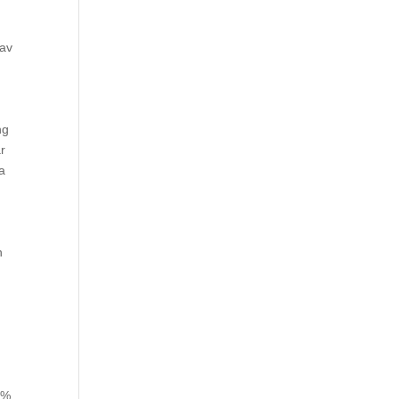
 av
ng
r
ga
n
0%