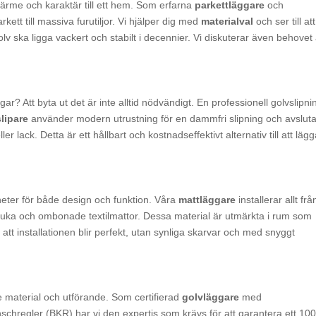
 värme och karaktär till ett hem. Som erfarna
parkettläggare
och
rkett till massiva furutiljor. Vi hjälper dig med
materialval
och ser till att
golv ska ligga vackert och stabilt i decennier. Vi diskuterar även behovet
gar? Att byta ut det är inte alltid nödvändigt. En professionell golvslipni
lipare
använder modern utrustning för en dammfri slipning och avsluta
ack. Detta är ett hållbart och kostnadseffektivt alternativ till att läg
heter för både design och funktion. Våra
mattläggare
installerar allt frå
l mjuka och ombonade textilmattor. Dessa material är utmärkta i rum som
till att installationen blir perfekt, utan synliga skarvar och med snyggt
 material och utförande. Som certifierad
golvläggare
med
chregler (BKR) har vi den expertis som krävs för att garantera ett 10