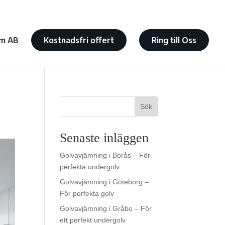
m AB
Kostnadsfri offert
Ring till Oss
Sök
Senaste inläggen
Golvavjämning i Borås – För
perfekta undergolv
Golvavjämning i Göteborg –
För perfekta golv
Golvavjämning i Gråbo – För
ett perfekt undergolv