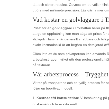
tätt och säkert resultat. Oavsett om du väljer kli
utförs med millimeterprecision. Läs gärna mer o
Vad kostar en golvläggare i T
Priset för en
golvläggare
i Trollhättan beror på f
att ge en uppfattning kan man säga att priset för 
klickgolv i laminat är generellt snabbare och billi
exakt kostnadsbild är att begära en detaljerad
of
Glöm inte att du som privatperson kan använda R
arbetskostnaden, vilket gör den professionella hjäl
på fakturan.
Vår arbetsprocess – Trygghet f
Vi tror på transparens och en tydlig process för 
följer en beprövad modell:
Kostnadsfri konsultation:
Vi besöker dig på pl
önskemål och ta exakta mått.