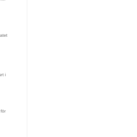
tatet
t i
 för