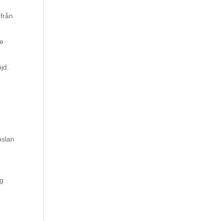
 från
je
öjd.
nslan
d
ng