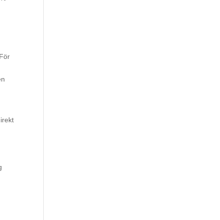
 För
en
irekt
g