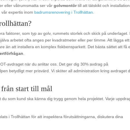
nker eller våtrumsmatta ser vår
golvmontör
till att tätskikt och installation
m vår expertis inom
badrumsrenovering i Trollhättan
.
rollhättan?
lera faktorer, som typ av golv, rummets storlek och skick på underlaget.
själva arbetet ofta anges per kvadratmeter eller per timme. Att lägga ett
gare än att installera en komplex fiskbensparkett. Det bästa sättet att få 
fertförfrågan
.
OT-avdraget när du anlitar oss. Det ger dig 30% avdrag på
pen betydligt mer prisvärd. Vi sköter all administration kring avdraget d
rån start till mål
att du som kund ska känna dig trygg genom hela projektet. Varje uppdra
ats i Trollhättan för att inspektera förutsättningarna, diskutera dina