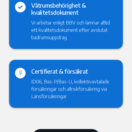
Våtrumsbehörighet &

kvalitetsdokument
Vi arbetar enligt BBV och lämnar alltid
ett kvalitetsdokument efter avslutat
badrumsuppdrag
Certifierat & försäkrat

ID06, Bas-P/Bas-U, kollektivavtalade
försäkringar och allriskförsäkring via
Länsförsäkringar