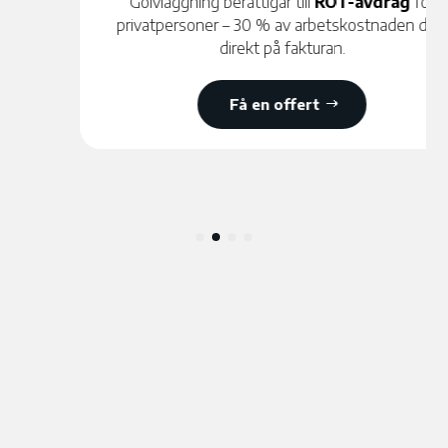
Golvläggning berättigar till
ROT-avdrag
för
privatpersoner – 30 % av arbetskostnaden dras
direkt på fakturan.
Få en offert