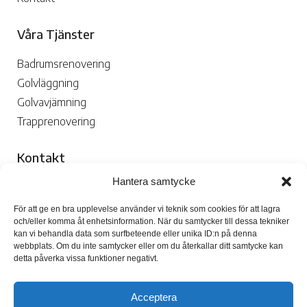
Våra Tjänster
Badrumsrenovering
Golvläggning
Golvavjämning
Trapprenovering
Kontakt
Hantera samtycke
070-109 29 02

För att ge en bra upplevelse använder vi teknik som cookies för att lagra
och/eller komma åt enhetsinformation. När du samtycker till dessa tekniker
kan vi behandla data som surfbeteende eller unika ID:n på denna
webbplats. Om du inte samtycker eller om du återkallar ditt samtycke kan
detta påverka vissa funktioner negativt.
Skicka Mejl

Acceptera