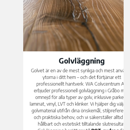
Golvläggning
Golvet är en av de mest synliga och mest använda
ytorna i ditt hem – och det förtjänar ett
professionellt hantverk. WA Golvcentrum AB
erbjuder professionell golvläggning i Gråbo med
omnejd för alla typer av golv, inklusive parkett,
laminat, vinyl, LVT och klinker. Vi hjälper dig välja rätt
golvmaterial utifrån dina önskemål, stilpreferenser
och praktiska behov, och vi säkerställer alltid ett
hållbart och estetiskt tilltalande slutresultat.