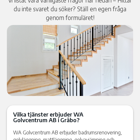
vi listat våra vanligaste frågor här nedan – Hittar
du inte svaret du söker? Ställ en egen fråga
genom formuläret!
Vilka tjänster erbjuder WA
Golvcentrum AB i Gråbo?
WA Golvcentrum AB erbjuder badrumsrenovering,
golvläggning, mattläggning, golvavjämning och