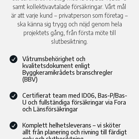
samt kollektivavtalade försäkringar. Vårt mål
är att varje kund – privatperson som företag –
ska känna sig trygg och nöjd genom hela
projektets gång, från första möte till
slutbesiktning.
Våtrumsbehörighet och

kvalitetsdokument enligt
Byggkeramikrådets branschregler
(BBV)
Certifierat team med ID06, Bas-P/Bas-

U och fullständiga försäkringar via Fora
och Länsförsäkringar
Komplett helhetsleverans – vi sköter

allt från planering och rivning till färdigt
golv och slutbesiktning