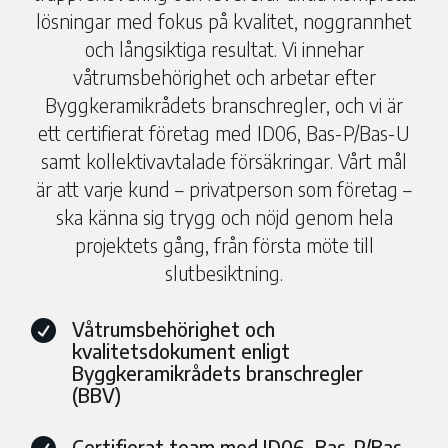
lösningar med fokus på kvalitet, noggrannhet
och långsiktiga resultat. Vi innehar
våtrumsbehörighet och arbetar efter
Byggkeramikrådets branschregler, och vi är
ett certifierat företag med ID06, Bas-P/Bas-U
samt kollektivavtalade försäkringar. Vårt mål
är att varje kund – privatperson som företag –
ska känna sig trygg och nöjd genom hela
projektets gång, från första möte till
slutbesiktning.
Våtrumsbehörighet och

kvalitetsdokument enligt
Byggkeramikrådets branschregler
(BBV)
Certifierat team med ID06, Bas-P/Bas-