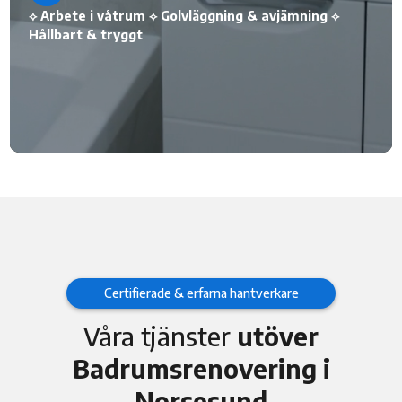
⟡ Arbete i våtrum ⟡ Golvläggning & avjämning ⟡
Hållbart & tryggt
Certifierade & erfarna hantverkare
Våra tjänster
utöver
Badrumsrenovering i
Norsesund