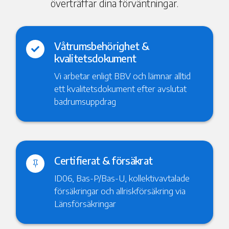
överträffar dina förväntningar.
Våtrumsbehörighet &

kvalitetsdokument
Vi arbetar enligt BBV och lämnar alltid
ett kvalitetsdokument efter avslutat
badrumsuppdrag
Certifierat & försäkrat

ID06, Bas-P/Bas-U, kollektivavtalade
försäkringar och allriskförsäkring via
Länsförsäkringar