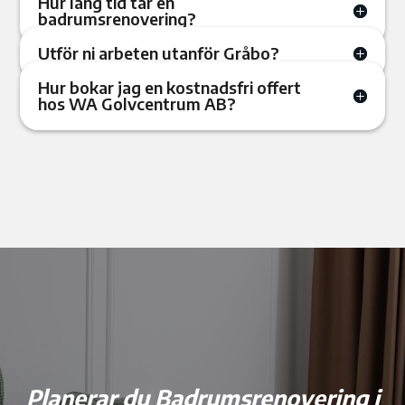
Hur lång tid tar en
badrumsrenovering?
Utför ni arbeten utanför Gråbo?
Hur bokar jag en kostnadsfri offert
hos WA Golvcentrum AB?
Planerar du Badrumsrenovering i