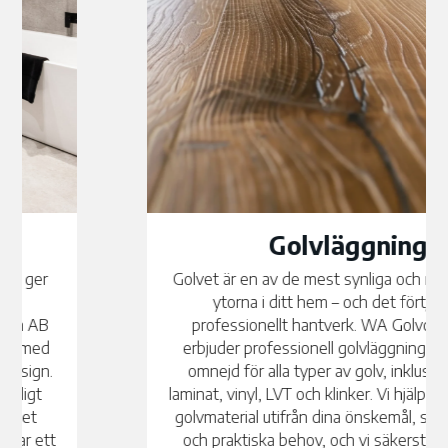
Golvläggning
Golvet är en av de mest synliga och mest använda
ytorna i ditt hem – och det förtjänar ett
professionellt hantverk. WA Golvcentrum AB
erbjuder professionell golvläggning i Gråbo med
omnejd för alla typer av golv, inklusive parkett,
laminat, vinyl, LVT och klinker. Vi hjälper dig välja rätt
golvmaterial utifrån dina önskemål, stilpreferenser
och praktiska behov, och vi säkerställer alltid ett