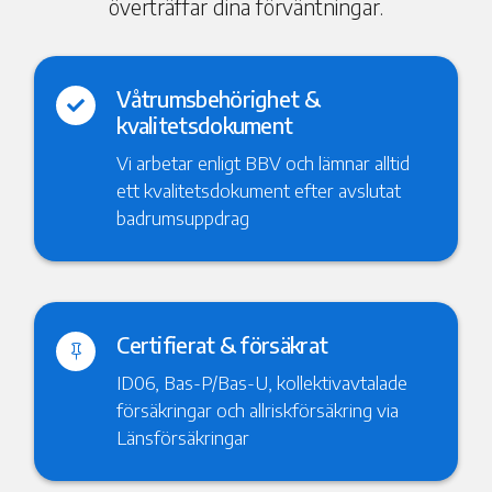
överträffar dina förväntningar.
Våtrumsbehörighet &

kvalitetsdokument
Vi arbetar enligt BBV och lämnar alltid
ett kvalitetsdokument efter avslutat
badrumsuppdrag
Certifierat & försäkrat

ID06, Bas-P/Bas-U, kollektivavtalade
försäkringar och allriskförsäkring via
Länsförsäkringar