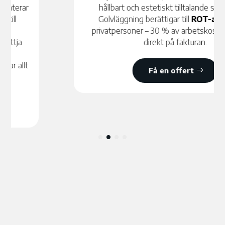
hållbart och estetiskt tilltalande slutresultat.
Golvläggning berättigar till
ROT-avdrag
för
privatpersoner – 30 % av arbetskostnaden dras
direkt på fakturan.
Få en offert