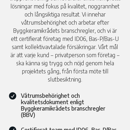
lösningar med fokus på kvalitet, noggrannhet
och långsiktiga resultat. Vi innehar
våtrumsbehörighet och arbetar efter
Byggkeramikrådets branschregler, och vi är
ett certifierat företag med ID06, Bas-P/Bas-U
samt kollektivavtalade försäkringar. Vårt mål
är att varje kund – privatperson som företag –
ska känna sig trygg och nöjd genom hela
projektets gång, från första möte till
slutbesiktning.
Våtrumsbehörighet och

kvalitetsdokument enligt
Byggkeramikrådets branschregler
(BBV)
Certifierat team med ID06, Bas-P/Bas-