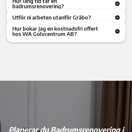
Hur lång tid tar en
badrumsrenovering?
Utför ni arbeten utanför Gråbo?
Hur bokar jag en kostnadsfri offert
hos WA Golvcentrum AB?
Planerar du Badrumsrenovering i