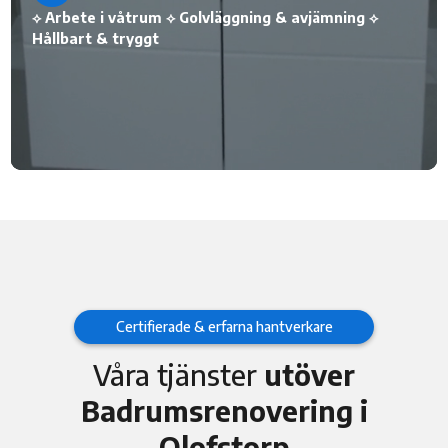
⟡ Arbete i våtrum ⟡ Golvläggning & avjämning ⟡
Hållbart & tryggt
Certifierade & erfarna hantverkare
Våra tjänster
utöver
Badrumsrenovering i
Olofstorp