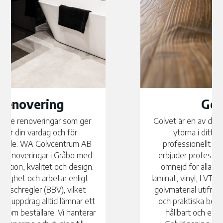
Golvläggning
Golvet är en av de mest synliga och mest använda
ytorna i ditt hem – och det förtjänar ett
professionellt hantverk. WA Golvcentrum AB
erbjuder professionell golvläggning i Gråbo med
omnejd för alla typer av golv, inklusive parkett,
laminat, vinyl, LVT och klinker. Vi hjälper dig välja rätt
golvmaterial utifrån dina önskemål, stilpreferenser
och praktiska behov, och vi säkerställer alltid ett
hållbart och estetiskt tilltalande slutresultat.