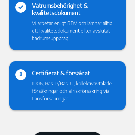
Våtrumsbehörighet &

kvalitetsdokument
Vi arbetar enligt BBV och lämnar alltid
ett kvalitetsdokument efter avslutat
badrumsuppdrag
Certifierat & försäkrat

ID06, Bas-P/Bas-U, kollektivavtalade
försäkringar och allriskförsäkring via
Länsförsäkringar