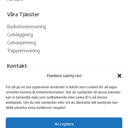
Våra Tjänster
Badrumsrenovering
Golvläggning
Golvavjämning
Trapprenovering
Kontakt
Hantera samtycke
070-109 29 02

För att ge en bra upplevelse använder vi teknik som cookies för att lagra
och/eller komma åt enhetsinformation. När du samtycker till dessa tekniker
kan vi behandla data som surfbeteende eller unika ID:n på denna
webbplats. Om du inte samtycker eller om du återkallar ditt samtycke kan
detta påverka vissa funktioner negativt.
Skicka Mejl

Acceptera