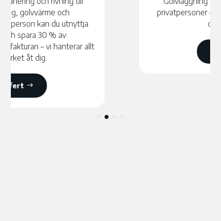
Golvläggning berättigar till
ROT-avdrag
för
privatpersoner – 30 % av arbetskostnaden dras
direkt på fakturan.
Få en offert