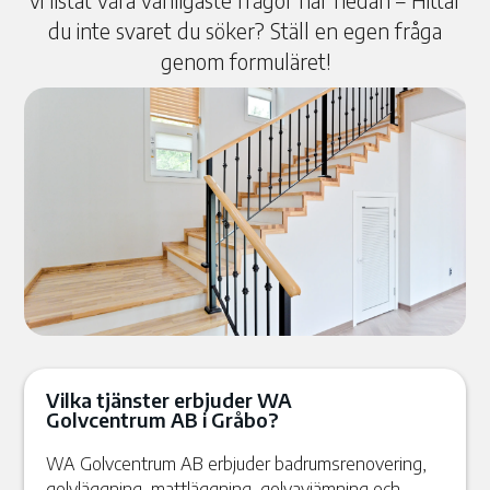
vi listat våra vanligaste frågor här nedan – Hittar
du inte svaret du söker? Ställ en egen fråga
genom formuläret!
Vilka tjänster erbjuder WA
Golvcentrum AB i Gråbo?
WA Golvcentrum AB erbjuder badrumsrenovering,
golvläggning, mattläggning, golvavjämning och