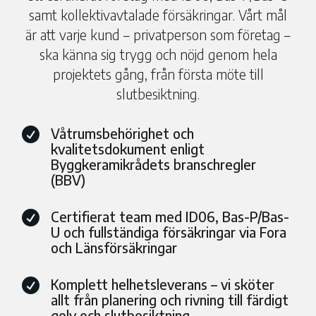
samt kollektivavtalade försäkringar. Vårt mål
är att varje kund – privatperson som företag –
ska känna sig trygg och nöjd genom hela
projektets gång, från första möte till
slutbesiktning.
Våtrumsbehörighet och

kvalitetsdokument enligt
Byggkeramikrådets branschregler
(BBV)
Certifierat team med ID06, Bas-P/Bas-

U och fullständiga försäkringar via Fora
och Länsförsäkringar
Komplett helhetsleverans – vi sköter

allt från planering och rivning till färdigt
golv och slutbesiktning