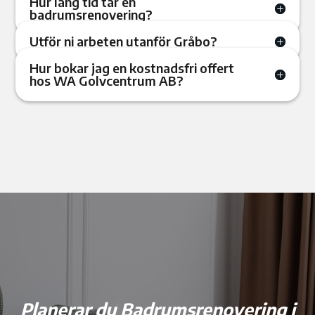
Hur lång tid tar en
badrumsrenovering?
Utför ni arbeten utanför Gråbo?
Hur bokar jag en kostnadsfri offert
hos WA Golvcentrum AB?
Planerar du Badrumsrenovering i