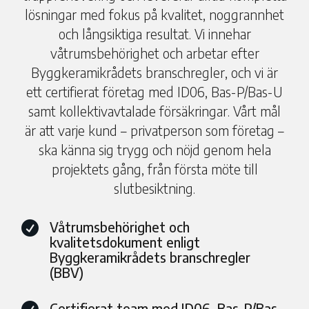
lösningar med fokus på kvalitet, noggrannhet
och långsiktiga resultat. Vi innehar
våtrumsbehörighet och arbetar efter
Byggkeramikrådets branschregler, och vi är
ett certifierat företag med ID06, Bas-P/Bas-U
samt kollektivavtalade försäkringar. Vårt mål
är att varje kund – privatperson som företag –
ska känna sig trygg och nöjd genom hela
projektets gång, från första möte till
slutbesiktning.
Våtrumsbehörighet och

kvalitetsdokument enligt
Byggkeramikrådets branschregler
(BBV)
Certifierat team med ID06, Bas-P/Bas-