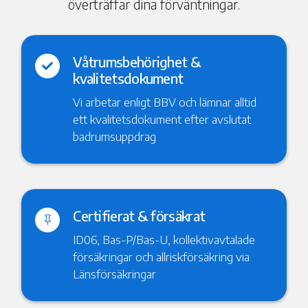
överträffar dina förväntningar.
Våtrumsbehörighet &

kvalitetsdokument
Vi arbetar enligt BBV och lämnar alltid
ett kvalitetsdokument efter avslutat
badrumsuppdrag
Certifierat & försäkrat

ID06, Bas-P/Bas-U, kollektivavtalade
försäkringar och allriskförsäkring via
Länsförsäkringar