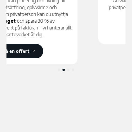
Golvläggning berättigar till
ROT-avdrag
för
privatpersoner – 30 % av arbetskostnaden dras
direkt på fakturan.
Få en offert