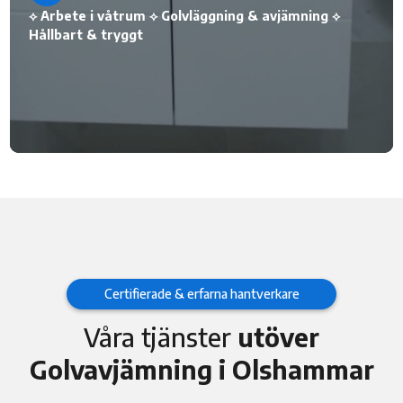
⟡ Arbete i våtrum ⟡ Golvläggning & avjämning ⟡
Hållbart & tryggt
Certifierade & erfarna hantverkare
Våra tjänster
utöver
Golvavjämning i Olshammar