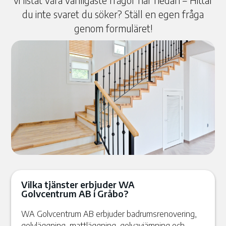
vi listat våra vanligaste frågor här nedan – Hittar
du inte svaret du söker? Ställ en egen fråga
genom formuläret!
Vilka tjänster erbjuder WA
Golvcentrum AB i Gråbo?
WA Golvcentrum AB erbjuder badrumsrenovering,
golvläggning, mattläggning, golvavjämning och