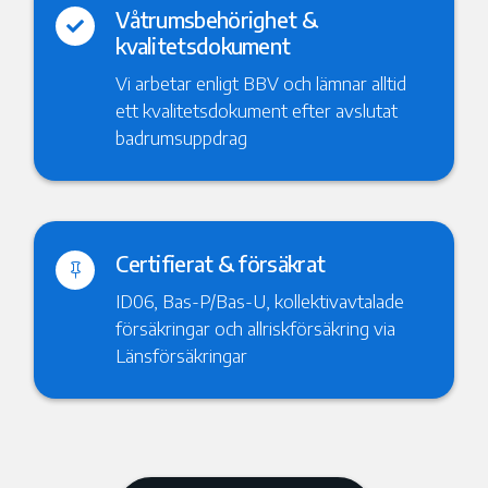
Våtrumsbehörighet &

kvalitetsdokument
Vi arbetar enligt BBV och lämnar alltid
ett kvalitetsdokument efter avslutat
badrumsuppdrag
Certifierat & försäkrat

ID06, Bas-P/Bas-U, kollektivavtalade
försäkringar och allriskförsäkring via
Länsförsäkringar