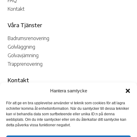
FAQ
Kontakt
Våra Tjänster
Badrumsrenovering
Golvläggning
Golvavjämning
Trapprenovering
Kontakt
Hantera samtycke
070-109 29 02

För att ge en bra upplevelse använder vi teknik som cookies för att lagra
och/eller komma åt enhetsinformation. När du samtycker till dessa tekniker
kan vi behandla data som surfbeteende eller unika ID:n på denna
webbplats. Om du inte samtycker eller om du återkallar ditt samtycke kan
detta påverka vissa funktioner negativt.
Skicka Mejl
