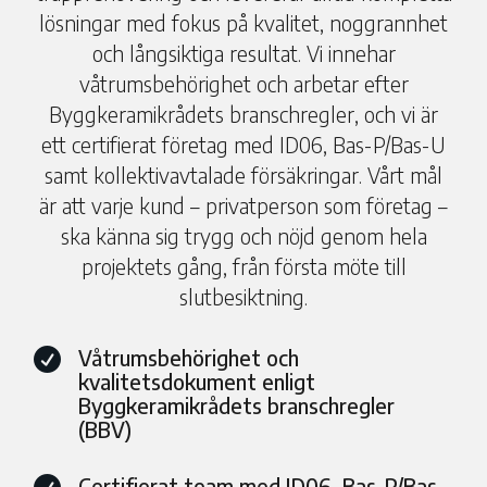
lösningar med fokus på kvalitet, noggrannhet
och långsiktiga resultat. Vi innehar
våtrumsbehörighet och arbetar efter
Byggkeramikrådets branschregler, och vi är
ett certifierat företag med ID06, Bas-P/Bas-U
samt kollektivavtalade försäkringar. Vårt mål
är att varje kund – privatperson som företag –
ska känna sig trygg och nöjd genom hela
projektets gång, från första möte till
slutbesiktning.
Våtrumsbehörighet och

kvalitetsdokument enligt
Byggkeramikrådets branschregler
(BBV)
Certifierat team med ID06, Bas-P/Bas-