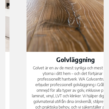
Golvläggning
Golvet är en av de mest synliga och mest använda
ytorna i ditt hem – och det förtjänar ett
professionellt hantverk. WA Golvcentrum AB
erbjuder professionell golvläggning i Gråbo med
omnejd för alla typer av golv, inklusive parkett,
laminat, vinyl, LVT och klinker. Vi hjälper dig välja rätt
golvmaterial utifrån dina önskemål, stilpreferenser
och praktiska behov, och vi säkerställer alltid ett