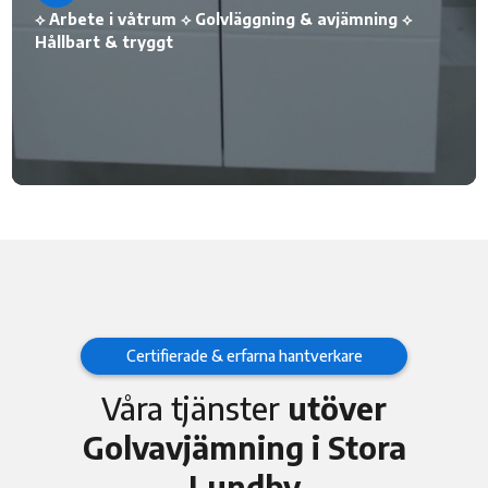
⟡ Arbete i våtrum ⟡ Golvläggning & avjämning ⟡
Hållbart & tryggt
Certifierade & erfarna hantverkare
Våra tjänster
utöver
Golvavjämning i Stora
Lundby