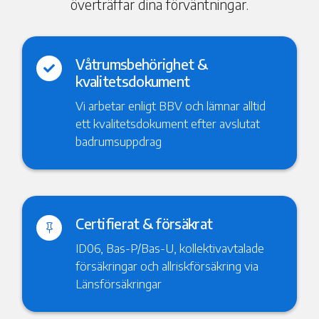
överträffar dina förväntningar.
Våtrumsbehörighet &

kvalitetsdokument
Vi arbetar enligt BBV och lämnar alltid
ett kvalitetsdokument efter avslutat
badrumsuppdrag
Certifierat & försäkrat

ID06, Bas-P/Bas-U, kollektivavtalade
försäkringar och allriskförsäkring via
Länsförsäkringar