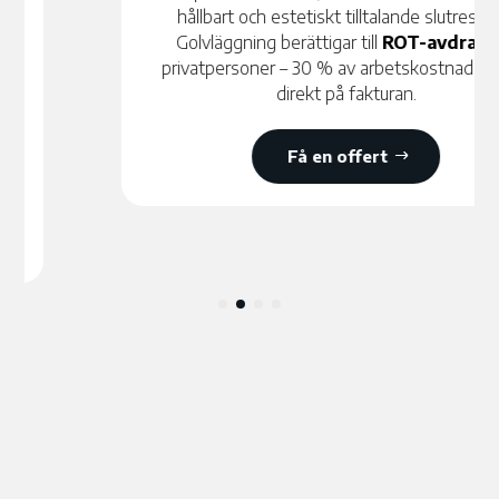
hållbart och estetiskt tilltalande slutresultat.
Golvläggning berättigar till
ROT-avdrag
för
privatpersoner – 30 % av arbetskostnaden dras
direkt på fakturan.
Få en offert