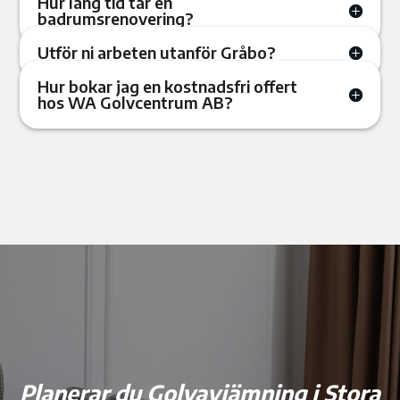
Hur lång tid tar en
badrumsrenovering?
Utför ni arbeten utanför Gråbo?
Hur bokar jag en kostnadsfri offert
hos WA Golvcentrum AB?
Planerar du Golvavjämning i Stora