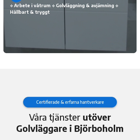
⟡ Arbete i våtrum ⟡ Golvläggning & avjämning ⟡
Hållbart & tryggt
Certifierade & erfarna hantverkare
Våra tjänster
utöver
Golvläggare i Björboholm