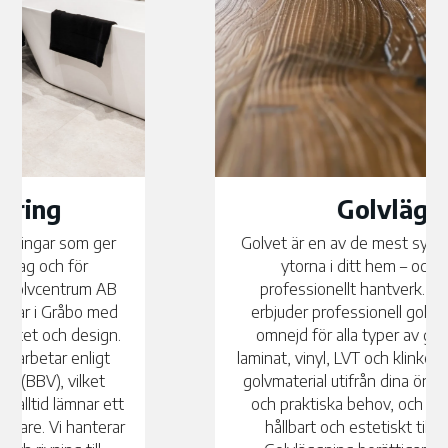
Golvläggning
Golvet är en av de mest synliga och mest använda
ytorna i ditt hem – och det förtjänar ett
professionellt hantverk. WA Golvcentrum AB
erbjuder professionell golvläggning i Gråbo med
omnejd för alla typer av golv, inklusive parkett,
laminat, vinyl, LVT och klinker. Vi hjälper dig välja rätt
golvmaterial utifrån dina önskemål, stilpreferenser
och praktiska behov, och vi säkerställer alltid ett
hållbart och estetiskt tilltalande slutresultat.