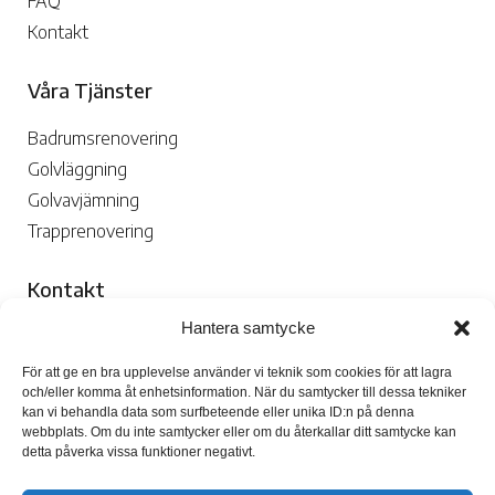
FAQ
Kontakt
Våra Tjänster
Badrumsrenovering
Golvläggning
Golvavjämning
Trapprenovering
Kontakt
Hantera samtycke
070-109 29 02

För att ge en bra upplevelse använder vi teknik som cookies för att lagra
och/eller komma åt enhetsinformation. När du samtycker till dessa tekniker
kan vi behandla data som surfbeteende eller unika ID:n på denna
webbplats. Om du inte samtycker eller om du återkallar ditt samtycke kan
detta påverka vissa funktioner negativt.
Skicka Mejl
