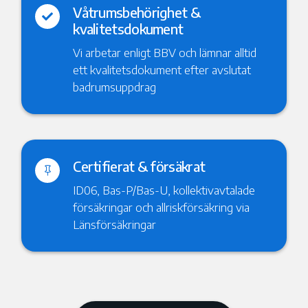
Våtrumsbehörighet &

kvalitetsdokument
Vi arbetar enligt BBV och lämnar alltid
ett kvalitetsdokument efter avslutat
badrumsuppdrag
Certifierat & försäkrat

ID06, Bas-P/Bas-U, kollektivavtalade
försäkringar och allriskförsäkring via
Länsförsäkringar