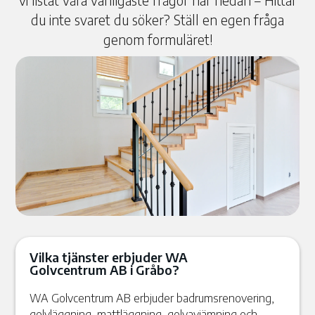
vi listat våra vanligaste frågor här nedan – Hittar
du inte svaret du söker? Ställ en egen fråga
genom formuläret!
Vilka tjänster erbjuder WA
Golvcentrum AB i Gråbo?
WA Golvcentrum AB erbjuder badrumsrenovering,
golvläggning, mattläggning, golvavjämning och