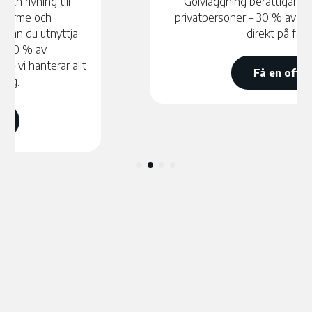
Golvläggning berättigar till
ROT-avdrag
för
privatpersoner – 30 % av arbetskostnaden dras
direkt på fakturan.
Få en offert