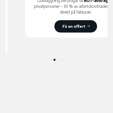
Golvläggning berättigar till
ROT-avdrag
för
privatpersoner – 30 % av arbetskostnaden dras
direkt på fakturan.
Få en offert