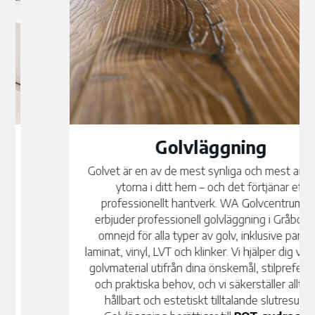
Golvläggning
Golvet är en av de mest synliga och mest använda
ytorna i ditt hem – och det förtjänar ett
professionellt hantverk. WA Golvcentrum AB
erbjuder professionell golvläggning i Gråbo med
omnejd för alla typer av golv, inklusive parkett,
laminat, vinyl, LVT och klinker. Vi hjälper dig välja rätt
golvmaterial utifrån dina önskemål, stilpreferenser
och praktiska behov, och vi säkerställer alltid ett
hållbart och estetiskt tilltalande slutresultat.