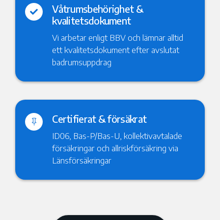
Våtrumsbehörighet &

kvalitetsdokument
Vi arbetar enligt BBV och lämnar alltid
ett kvalitetsdokument efter avslutat
badrumsuppdrag
Certifierat & försäkrat

ID06, Bas-P/Bas-U, kollektivavtalade
försäkringar och allriskförsäkring via
Länsförsäkringar