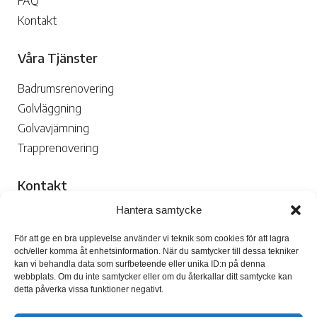
FAQ
Kontakt
Våra Tjänster
Badrumsrenovering
Golvläggning
Golvavjämning
Trapprenovering
Kontakt
Hantera samtycke
070-109 29 02

För att ge en bra upplevelse använder vi teknik som cookies för att lagra
och/eller komma åt enhetsinformation. När du samtycker till dessa tekniker
kan vi behandla data som surfbeteende eller unika ID:n på denna
webbplats. Om du inte samtycker eller om du återkallar ditt samtycke kan
detta påverka vissa funktioner negativt.
Skicka Mejl
