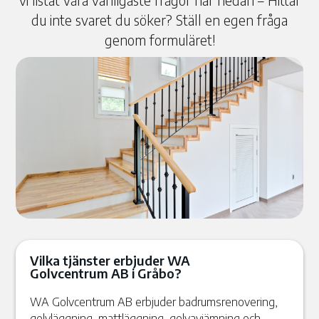
vi listat våra vanligaste frågor här nedan – Hittar
du inte svaret du söker? Ställ en egen fråga
genom formuläret!
Vilka tjänster erbjuder WA
Golvcentrum AB i Gråbo?
WA Golvcentrum AB erbjuder badrumsrenovering,
golvläggning, mattläggning, golvavjämning och