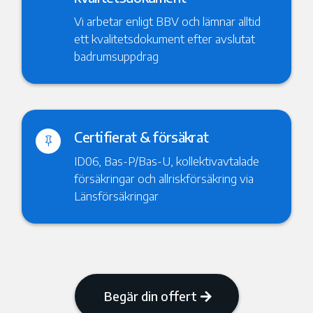
Vi arbetar enligt BBV och lämnar alltid
ett kvalitetsdokument efter avslutat
badrumsuppdrag
Certifierat & försäkrat

ID06, Bas-P/Bas-U, kollektivavtalade
försäkringar och allriskförsäkring via
Länsförsäkringar
Begär din offert