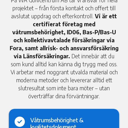
På WA Golvcentrum AB tar vi ansvar för hela
projektet – från första kontakt och offert till
avslutat uppdrag och efterkontroll.
Vi är ett
certifierat företag med
våtrumsbehörighet, ID06, Bas-P/Bas-U
och kollektivavtalade försäkringar via
Fora, samt allrisk- och ansvarsförsäkring
via Länsförsäkringar.
Det innebär att du
som kund alltid kan känna dig trygg med oss.
Vi arbetar med noggrant utvalda material och
moderna metoder och levererar alltid ett
slutresultat som inte bara möter – utan
överträffar dina förväntningar.
Våtrumsbehörighet &

kvalitetsdokument