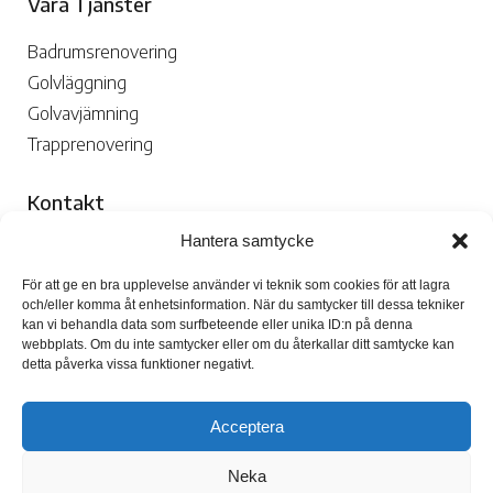
Våra Tjänster
Badrumsrenovering
Golvläggning
Golvavjämning
Trapprenovering
Kontakt
Hantera samtycke
070-109 29 02

För att ge en bra upplevelse använder vi teknik som cookies för att lagra
och/eller komma åt enhetsinformation. När du samtycker till dessa tekniker
kan vi behandla data som surfbeteende eller unika ID:n på denna
webbplats. Om du inte samtycker eller om du återkallar ditt samtycke kan
detta påverka vissa funktioner negativt.
Skicka Mejl

Acceptera
Neka