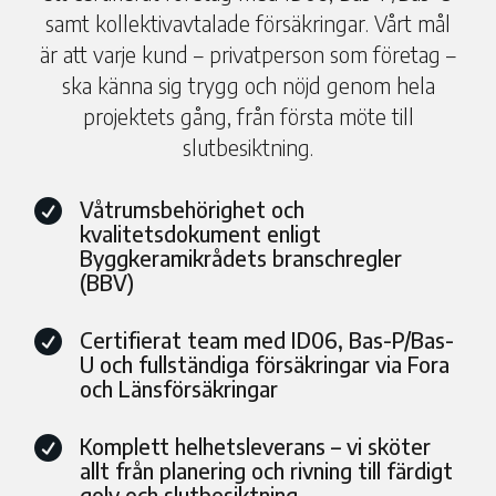
samt kollektivavtalade försäkringar. Vårt mål
är att varje kund – privatperson som företag –
ska känna sig trygg och nöjd genom hela
projektets gång, från första möte till
slutbesiktning.
Våtrumsbehörighet och

kvalitetsdokument enligt
Byggkeramikrådets branschregler
(BBV)
Certifierat team med ID06, Bas-P/Bas-

U och fullständiga försäkringar via Fora
och Länsförsäkringar
Komplett helhetsleverans – vi sköter

allt från planering och rivning till färdigt
golv och slutbesiktning