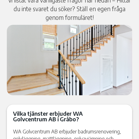
vi listat våra vanligaste frågor här nedan – Hittar
du inte svaret du söker? Ställ en egen fråga
genom formuläret!
Vilka tjänster erbjuder WA
Golvcentrum AB i Gråbo?
WA Golvcentrum AB erbjuder badrumsrenovering,
golvläggning, mattläggning, golvavjämning och