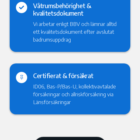
Våtrumsbehörighet &

kvalitetsdokument
Vi arbetar enligt BBV och lämnar alltid
ett kvalitetsdokument efter avslutat
badrumsuppdrag
Certifierat & försäkrat

ID06, Bas-P/Bas-U, kollektivavtalade
försäkringar och allriskförsäkring via
Länsförsäkringar