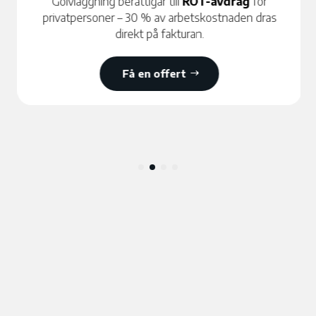
Golvläggning berättigar till
ROT-avdrag
för
privatpersoner – 30 % av arbetskostnaden dras
direkt på fakturan.
Få en offert