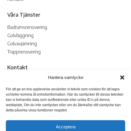
Våra Tjänster
Badrumsrenovering
Golvläggning
Golvavjämning
Trapprenovering
Kontakt
Hantera samtycke
070-109 29 02

För att ge en bra upplevelse använder vi teknik som cookies för att lagra
och/eller komma åt enhetsinformation. När du samtycker till dessa tekniker
kan vi behandla data som surfbeteende eller unika ID:n på denna
webbplats. Om du inte samtycker eller om du återkallar ditt samtycke kan
detta påverka vissa funktioner negativt.
Skicka Mejl

Acceptera