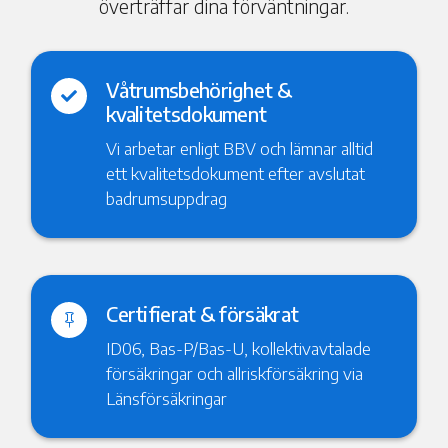
överträffar dina förväntningar.
Våtrumsbehörighet &

kvalitetsdokument
Vi arbetar enligt BBV och lämnar alltid
ett kvalitetsdokument efter avslutat
badrumsuppdrag
Certifierat & försäkrat

ID06, Bas-P/Bas-U, kollektivavtalade
försäkringar och allriskförsäkring via
Länsförsäkringar