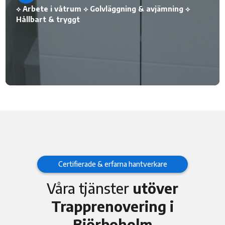
⟡ Arbete i våtrum ⟡ Golvläggning & avjämning ⟡
Hållbart & tryggt
Certifierade & erfarna hantverkare
Våra tjänster
utöver
Trapprenovering i
Björboholm