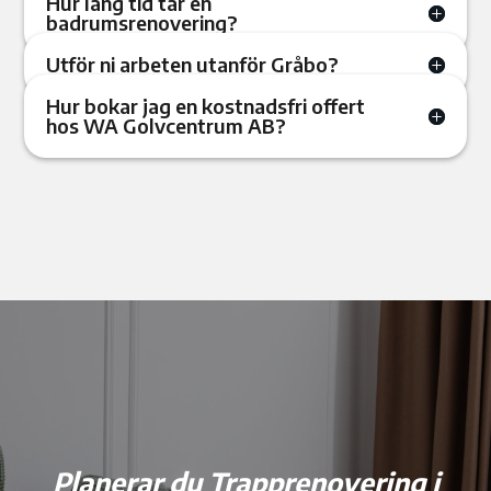
Hur lång tid tar en
badrumsrenovering?
Utför ni arbeten utanför Gråbo?
Hur bokar jag en kostnadsfri offert
hos WA Golvcentrum AB?
Planerar du Trapprenovering i