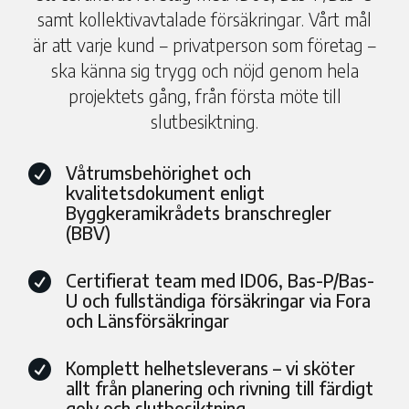
samt kollektivavtalade försäkringar. Vårt mål
är att varje kund – privatperson som företag –
ska känna sig trygg och nöjd genom hela
projektets gång, från första möte till
slutbesiktning.
Våtrumsbehörighet och

kvalitetsdokument enligt
Byggkeramikrådets branschregler
(BBV)
Certifierat team med ID06, Bas-P/Bas-

U och fullständiga försäkringar via Fora
och Länsförsäkringar
Komplett helhetsleverans – vi sköter

allt från planering och rivning till färdigt
golv och slutbesiktning