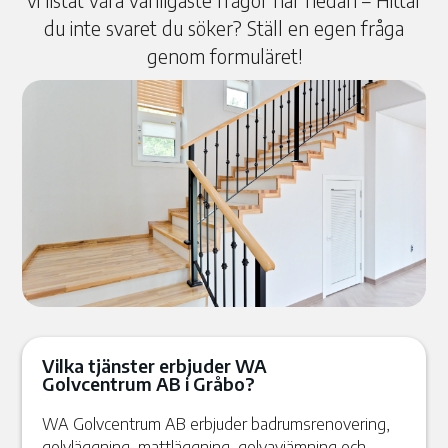
vi listat våra vanligaste frågor här nedan – Hittar
du inte svaret du söker? Ställ en egen fråga
genom formuläret!
Vilka tjänster erbjuder WA
Golvcentrum AB i Gråbo?
WA Golvcentrum AB erbjuder badrumsrenovering,
golvläggning, mattläggning, golvavjämning och