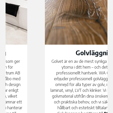
Golvläggning
Golvet är en av de mest synliga och mest använda
ytorna i ditt hem – och det förtjänar ett
professionellt hantverk. WA Golvcentrum AB
erbjuder professionell golvläggning i Gråbo med
omnejd för alla typer av golv, inklusive parkett,
laminat, vinyl, LVT och klinker. Vi hjälper dig välja rätt
golvmaterial utifrån dina önskemål, stilpreferenser
och praktiska behov, och vi säkerställer alltid ett
hållbart och estetiskt tilltalande slutresultat.