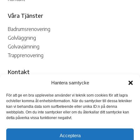
Våra Tjänster
Badrumsrenovering
Golvläggning
Golvavjämning
Trapprenovering
Kontakt
Hantera samtycke
070-109 29 02

För att ge en bra upplevelse använder vi teknik som cookies för att lagra
och/eller komma åt enhetsinformation. När du samtycker till dessa tekniker
kan vi behandla data som surfbeteende eller unika ID:n på denna
webbplats. Om du inte samtycker eller om du återkallar ditt samtycke kan
detta påverka vissa funktioner negativt.
Skicka Mejl

Acceptera