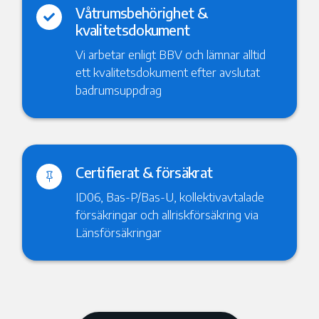
Våtrumsbehörighet &

kvalitetsdokument
Vi arbetar enligt BBV och lämnar alltid
ett kvalitetsdokument efter avslutat
badrumsuppdrag
Certifierat & försäkrat

ID06, Bas-P/Bas-U, kollektivavtalade
försäkringar och allriskförsäkring via
Länsförsäkringar