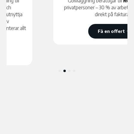
Golvläggning berättigar till
ROT-avdrag
för
privatpersoner – 30 % av arbetskostnaden dras
direkt på fakturan.
Få en offert