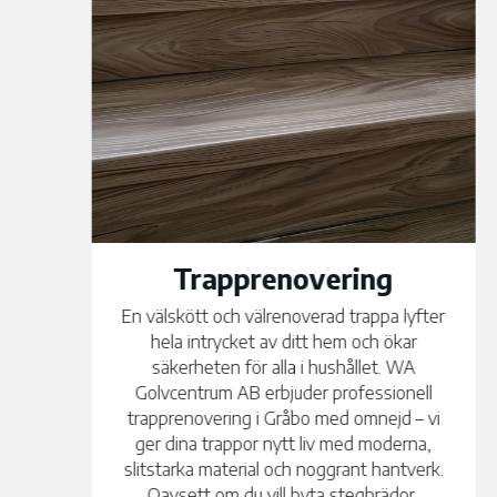
Badrumsrenovering
Ett nytt badrum är en av de renoveringar
som ger störst värde – både för din vardag
och för bostadens långsiktiga värde. WA
Golvcentrum AB utför kompletta
badrumsrenoveringar i Gråbo med omnejd
med fokus på funktion, kvalitet och design.
Vi innehar våtrumsbehörighet och arbetar
enligt Byggkeramikrådets branschregler