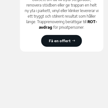
(BBV), vilket innebär att vi efter avslutat
uppdrag alltid lämnar ett kvalitetsdokument
till dig som beställare. Vi hanterar hela
processen – från planering och rivning till
tätskikt, plattsättning, golvvärme och
slutbesiktning. Som privatperson kan du
utnyttja
ROT-avdraget
och spara 30 % av
arbetskostnaden direkt på fakturan – vi
hanterar allt mot Skatteverket åt dig.
Få en offert