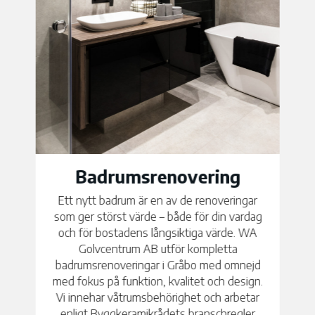
Golvläggning
Golvet är en av de mest synliga och mest
använda ytorna i ditt hem – och det
förtjänar ett professionellt hantverk. WA
Golvcentrum AB erbjuder professionell
golvläggning i Gråbo med omnejd för alla
typer av golv, inklusive parkett, laminat,
vinyl, LVT och klinker. Vi hjälper dig välja rätt
golvmaterial utifrån dina önskemål,