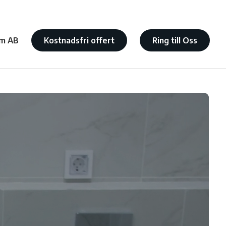
m AB
Kostnadsfri offert
Ring till Oss