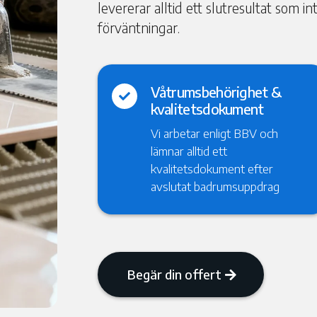
levererar alltid ett slutresultat som i
förväntningar.
Våtrumsbehörighet &

kvalitetsdokument
Vi arbetar enligt BBV och
lämnar alltid ett
kvalitetsdokument efter
avslutat badrumsuppdrag
Begär din offert