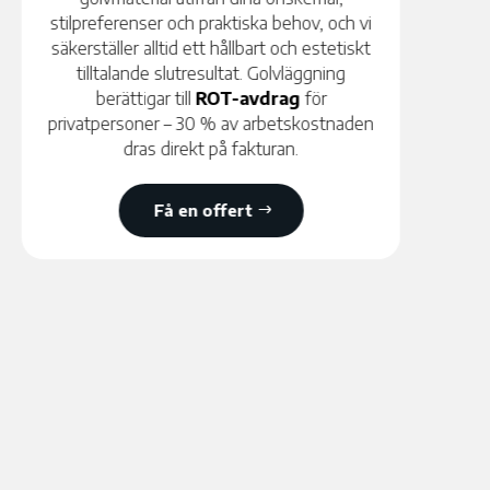
noggrant innan vi påbörjar läggning och
åtgärdar eventuella ojämnheter, sprickor
eller fuktproblem för att garantera ett
optimalt slutresultat. En korrekt utförd
golvavjämning förlänger golvets livslängd
och ger ett jämnare, snyggare ytskikt.
Få en offert