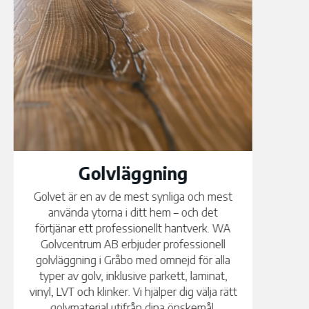
Golvavjämning
En jämn och stabil undergolvyta är grunden
för ett lyckat golvprojekt. Ojämna eller
skadade underlag kan orsaka problem med
det nya golvet om de inte åtgärdas korrekt.
WA Golvcentrum AB utför professionell
golvavjämning i Gråbo med omnejd med
rätt metoder och material för ditt specifika
underlag. Vi bedömer alltid underlaget