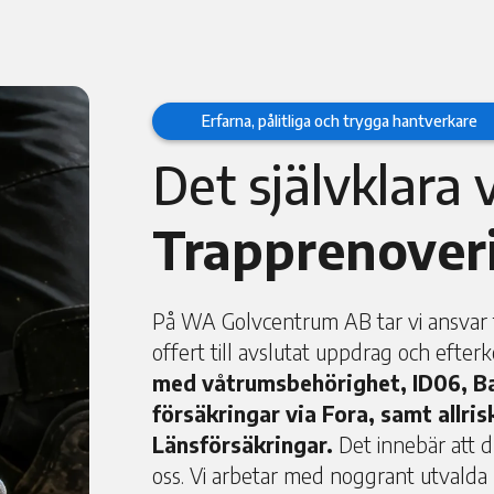
Erfarna, pålitliga och trygga hantverkare
Det självklara 
Trapprenover
På WA Golvcentrum AB tar vi ansvar fö
offert till avslutat uppdrag och efterk
med våtrumsbehörighet, ID06, Ba
försäkringar via Fora, samt allri
Länsförsäkringar.
Det innebär att d
oss. Vi arbetar med noggrant utvald