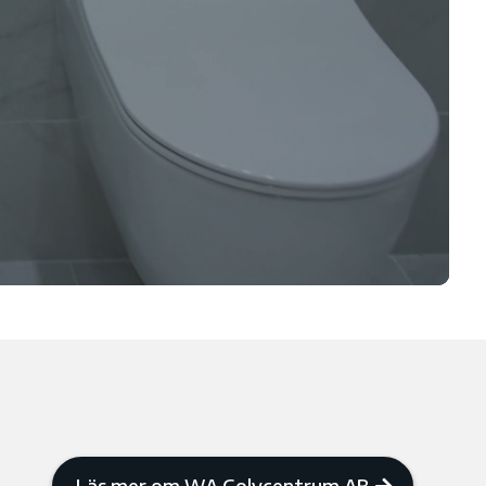
Läs mer om WA Golvcentrum AB