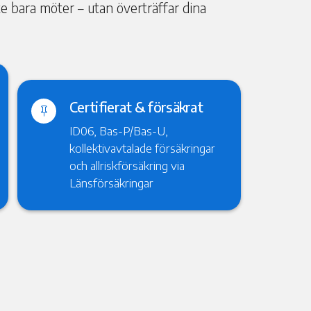
nte bara möter – utan överträffar dina
Certifierat & försäkrat

ID06, Bas-P/Bas-U,
kollektivavtalade försäkringar
och allriskförsäkring via
Länsförsäkringar