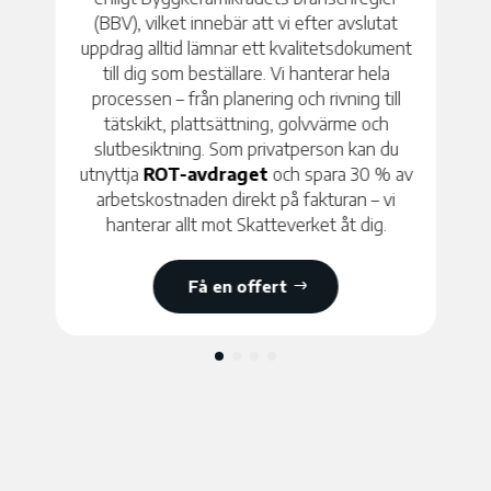
stilpreferenser och praktiska behov, och vi
säkerställer alltid ett hållbart och estetiskt
tilltalande slutresultat. Golvläggning
berättigar till
ROT-avdrag
för
privatpersoner – 30 % av arbetskostnaden
dras direkt på fakturan.
Få en offert