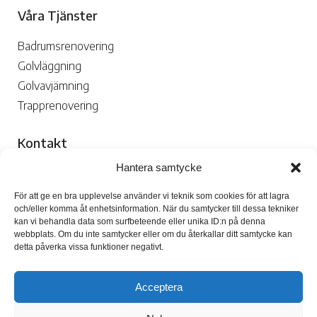
Våra Tjänster
Badrumsrenovering
Golvläggning
Golvavjämning
Trapprenovering
Kontakt
Hantera samtycke
070-109 29 02

För att ge en bra upplevelse använder vi teknik som cookies för att lagra
och/eller komma åt enhetsinformation. När du samtycker till dessa tekniker
kan vi behandla data som surfbeteende eller unika ID:n på denna
webbplats. Om du inte samtycker eller om du återkallar ditt samtycke kan
detta påverka vissa funktioner negativt.
Skicka Mejl

Acceptera