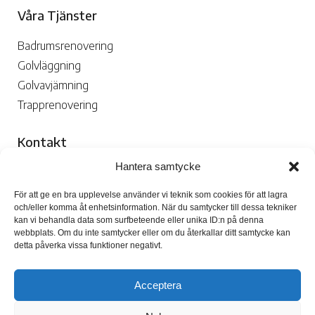
Våra Tjänster
Badrumsrenovering
Golvläggning
Golvavjämning
Trapprenovering
Kontakt
Hantera samtycke
070-109 29 02

För att ge en bra upplevelse använder vi teknik som cookies för att lagra
och/eller komma åt enhetsinformation. När du samtycker till dessa tekniker
kan vi behandla data som surfbeteende eller unika ID:n på denna
webbplats. Om du inte samtycker eller om du återkallar ditt samtycke kan
detta påverka vissa funktioner negativt.
Skicka Mejl

Acceptera