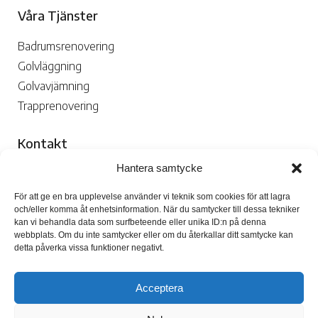
Våra Tjänster
Badrumsrenovering
Golvläggning
Golvavjämning
Trapprenovering
Kontakt
Hantera samtycke
070-109 29 02

För att ge en bra upplevelse använder vi teknik som cookies för att lagra
och/eller komma åt enhetsinformation. När du samtycker till dessa tekniker
kan vi behandla data som surfbeteende eller unika ID:n på denna
webbplats. Om du inte samtycker eller om du återkallar ditt samtycke kan
detta påverka vissa funktioner negativt.
Skicka Mejl

Acceptera