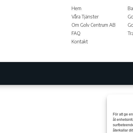
Hem
Ba
Våra Tjänster
Go
Om Golv Centrum AB
Go
FAQ
Tr
Kontakt
För att ge e
åt enhetsinf
surfbeteende
återkallar d