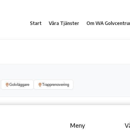
Start
Våra Tjänster
Om WA Golvcentru
Golvläggare
Trapprenovering
Meny
V