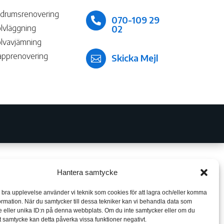
drumsrenovering
070-109 29

02
lvläggning
lvavjämning
apprenovering
Skicka Mejl

Hantera samtycke
n bra upplevelse använder vi teknik som cookies för att lagra och/eller komma
ormation. När du samtycker till dessa tekniker kan vi behandla data som
 eller unika ID:n på denna webbplats. Om du inte samtycker eller om du
itt samtycke kan detta påverka vissa funktioner negativt.