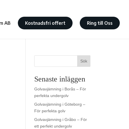
m AB
Kostnadsfri offert
Ring till Oss
Sök
Senaste inläggen
Golvavjämning i Borås – För
perfekta undergolv
Golvavjämning i Göteborg –
För perfekta golv
Golvavjämning i Gråbo – För
ett perfekt undergolv