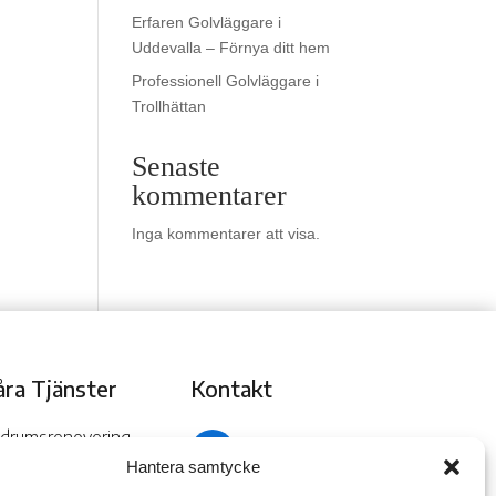
Erfaren Golvläggare i
Uddevalla – Förnya ditt hem
Professionell Golvläggare i
Trollhättan
Senaste
kommentarer
Inga kommentarer att visa.
åra Tjänster
Kontakt
drumsrenovering
070-109 29

02
lvläggning
Hantera samtycke