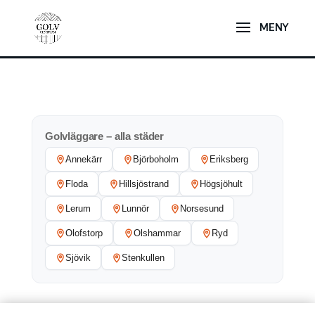
Golvläggare – alla städer
Annekärr
Björboholm
Eriksberg
Floda
Hillsjöstrand
Högsjöhult
Lerum
Lunnör
Norsesund
Olofstorp
Olshammar
Ryd
Sjövik
Stenkullen